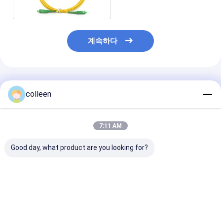
계속하다
추천된 제품
colleen
7:11 AM
Good day, what product are you looking for?
SC APC to SC UPC 광
SC UPC 광섬유 점퍼
SC APC to SC
섬유 패치 코드 3mm
0.9mm 멀티모드 케이
섬유 패치 코드 L
LSZH 단일 모드 광케이
블 FTTH FTTB 네트워
3.0mm 점퍼 
블 1m 2m 3m FTTH
크용 저손실 쉬운 접합
1m 2m 3m 단
점퍼
저손실 내구성
최고의 가격
최고의 가격
최고의 