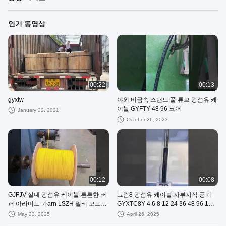
인기 동영상
00:22
00:13
gyxtw
야외 비금속 스탠드 풀 튜브 광섬유 케
이블 GYFTY 48 96 코어
January 22, 2021
October 26, 2023
00:12
00:08
GJFJV 실내 광섬유 케이블 튼튼한 버
그림8 광섬유 케이블 자부지식 공기
퍼 아라미드 가arn LSZH 멀티 모드
GYXTC8Y 4 6 8 12 24 36 48 96 144
24 코어
코어
May 23, 2025
April 26, 2025