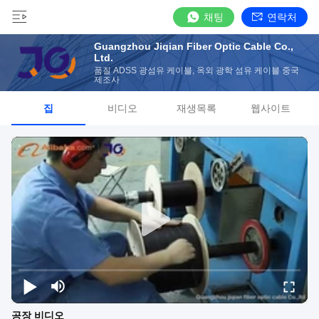
채팅
연락처
Guangzhou Jiqian Fiber Optic Cable Co.,
Ltd.
품질 ADSS 광섬유 케이블, 옥외 광학 섬유 케이블 중국
제조사
집
비디오
재생목록
웹사이트
공장 비디오