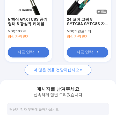
VR 쇼
우리 에 관한 것
6 핵심 GYXTC8S 공기
24 코어 그림 8
형태 8 광섬유 케이블
GYTC8A GYTC8S 자
공장 투어
부장 항공 장갑 광섬유
MOQ:
1000m
MOQ:
1 킬로미터
케이블
최신 가격 받기
최신 가격 받기
품질 관리
저희에게 연락하십시오
지금 연락
지금 연락
뉴스
더 많은 것을 전망하십시오
사건
인용 을 요청 하십시오
메시지를 남겨주세요
신속하게 답변 드리겠습니다
ADSS 광섬유 케이블