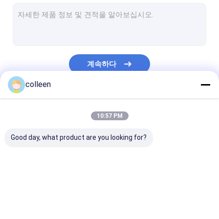
옥외 광학 섬유 케이블
공중 광학 섬유 케이블
도관 광섬유 케이블
계속하다
지하 광학 섬유 케이블
colleen
8 광섬유 케이블을 그림으로 나타냅니다
우리의 카테고리
opgw 광학 섬유 케이블
10:57 PM
실내 광학 섬유 케이블
Good day, what product are you looking for?
FTTH 광 섬유용 드롭 케이블
광섬유 접속 코드
ADSS 광섬유 케이블
옥외 광학 섬유 케이블
공중 광학 섬유 
광섬유 연결관