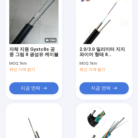
자체 지원 Gyxtc8s 공
2.0/3.0 밀리미터 지지
중 그림 8 광섬유 케이블
와이어 형태 8
GYXTC8S 광섬유 케이
MOQ:
1km
MOQ:
1km
블
최신 가격 받기
최신 가격 받기
지금 연락
지금 연락
집
제품
비디오