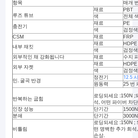
항목
매개 
재료
PBT
루즈 튜브
색
전체 
재료
PE
충전기
색
검정색
재료
CSM
FRP
재료
HDPE
내부 재킷
색
검정색
외부적인 채 강화됩니다
재료
수지 
재료
HDPE
외부 자켓
색
검정색
12.5
정전기
민. 굴곡 반경
원동력
25 번
로딩되세요 :150N 
반복하는 굽힘
석, 어떤 파이버 차단
인장 성능
단기간
1500N
분쇄
단기간
3000N
로딩되세요 :150N ; 
비틀림
떤 명백한 추가 희석
손상.