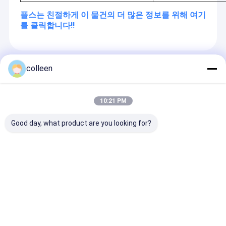
플스는 친절하게 이 물건의 더 많은 정보를 위해 여기
를 클릭합니다!!
권장 제품
colleen
10:21 PM
Good day, what product are you looking for?
GJFJV 실내 광섬유 케
OPGW 광전력 지상선
ASU 미니 ADS
이블 FTTH 심플렉스
광섬유 케이블 24 48 코
유 케이블 야외 
듀플렉스 LSZH 긴 버퍼
어 단일 모드 오버헤드
니튜브 디자인 자
통신 네트워크 및 데이
전력 전송
원 긴 스판 설치
터 센터
문의 보내기
문의 보내기
문의 보